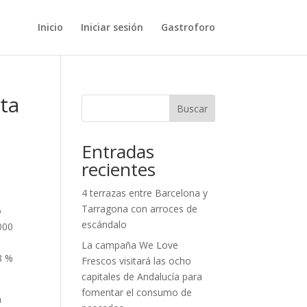
Inicio
Iniciar sesión
Gastroforo
ta
Buscar
Entradas
recientes
4 terrazas entre Barcelona y
Tarragona con arroces de
o
escándalo
000
La campaña We Love
8 %
Frescos visitará las ocho
capitales de Andalucía para
fomentar el consumo de
a