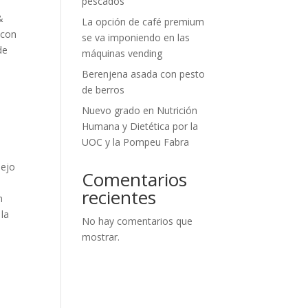
pescados
&
La opción de café premium
 con
se va imponiendo en las
de
máquinas vending
Berenjena asada con pesto
de berros
Nuevo grado en Nutrición
Humana y Dietética por la
UOC y la Pompeu Fabra
lejo
Comentarios
recientes
n
 la
No hay comentarios que
mostrar.