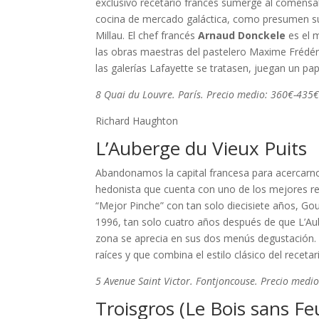
exclusivo recetario francés sumerge al comensa
cocina de mercado galáctica, como presumen sus 
Millau. El chef francés
Arnaud Donckele
es el 
las obras maestras del pastelero Maxime Frédér
las galerías Lafayette se tratasen, juegan un pa
8 Quai du Louvre. París. Precio medio: 360€-435
Richard Haughton
L’Auberge du Vieux Puits
Abandonamos la capital francesa para acercarno
hedonista que cuenta con uno de los mejores res
“Mejor Pinche” con tan solo diecisiete años, Gou
1996, tan solo cuatro años después de que L’Aub
zona se aprecia en sus dos menús degustación. 
raíces y que combina el estilo clásico del receta
5 Avenue Saint Victor. Fontjoncouse. Precio medi
Troisgros (Le Bois sans Feu