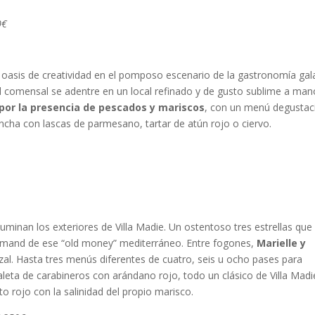
0€
 oasis de creatividad en el pomposo escenario de la gastronomía gal
 el comensal se adentre en un local refinado y de gusto sublime a ma
por la presencia de pescados y mariscos
, con un menú degustac
ncha con lascas de parmesano, tartar de atún rojo o ciervo.
luminan los exteriores de Villa Madie. Un ostentoso tres estrellas que
rmand de ese “old money” mediterráneo. Entre fogones,
Marielle y
zal. Hasta tres menús diferentes de cuatro, seis u ocho pases para
aleta de carabineros con arándano rojo, todo un clásico de Villa Madi
to rojo con la salinidad del propio marisco.