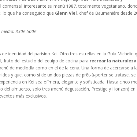
l comensal. Interesante su menú 1987, totalmente vegetariano, don
ar, lo que ha conseguido que
Glenn Viel
, chef de Baumaniére desde 2
o medio: 330€-500€
 de identidad del parisino Kei. Otro tres estrellas en la Guía Michelin 
 fruto del estudio del equipo de cocina para
recrear la naturaleza
menú de mediodía como en el de la cena. Una forma de acercarse a l
nidos y que, como si de un dos piezas de prêt-à-porter se tratase, se
periencia en Kei sea efímera, elegante y sofisticada. Hasta cinco m
no del almuerzo, solo tres (menú degustación, Prestige y Horizon) en 
 eventos más exclusivos.