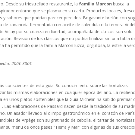
ro. Desde su triestrellado restaurante, la
familia Marcon
busca la
inspirador entorno que se plasma en su carta. Productos locales, fresc
s y sabores que podrían parecer perdidos. Bogavante bretón con yo
la de zanahoria fermentada con aceite de caléndula o la ternera Vede
 Velay por su crianza en libertad, acompañada de cítricos son solo
ción. Revisión de los clásicos que no podría finalizar sin una tabla d
a ha permitido que la familia Marcon luzca, orgullosa, la estrella ver
 medio: 200€-300€
s conscientes de esta guía. Su conocimiento sobre las hortalizas
izar las mismas elaboraciones en cualquier época del año. La resilienc
en unos platos sostenibles que la Guía Michelin ha sabido premiar 
—. Las elaboraciones de Passard nacen desde la tradición de su madr
iano. Un asador llevado al olimpo gastronómico en el corazón de Parí
ndibles de Arpège son su gratinado de cebolla, el tartar de hortalizas
rear su menú de once pases “Tierra y Mar” con algunas de sus creaci