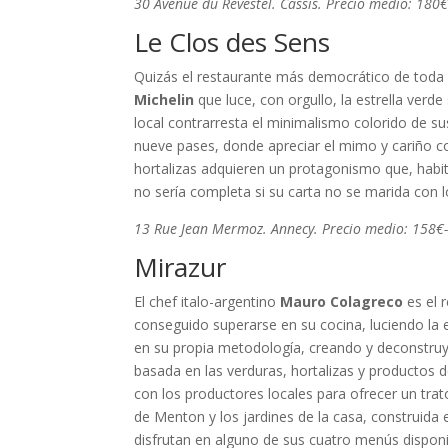
30 Avenue du Revestel. Cassis. Precio medio: 180
Le Clos des Sens
Quizás el restaurante más democrático de toda 
Michelin
que luce, con orgullo, la estrella verd
local contrarresta el minimalismo colorido de s
nueve pases, donde apreciar el mimo y cariño co
hortalizas adquieren un protagonismo que, habit
no sería completa si su carta no se marida con l
13 Rue Jean Mermoz. Annecy. Precio medio: 158€
Mirazur
El chef italo-argentino
Mauro Colagreco
es el r
conseguido superarse en su cocina, luciendo la 
en su propia metodología, creando y deconstruye
basada en las verduras, hortalizas y productos
con los productores locales para ofrecer un trat
de Menton y los jardines de la casa, construida
disfrutan en alguno de sus cuatro menús dispon