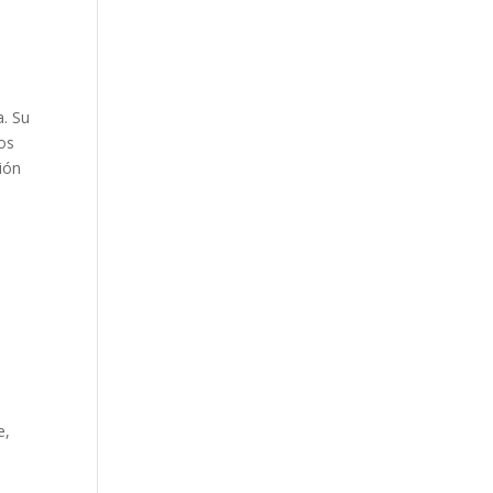
a. Su
nos
ión
e,