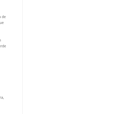
a de
que
n
erde
ra,
a