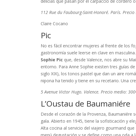
delicias que pasan por el carpaccio de cordero o 
112 Rue du Faubourg-Saint-Honoré. París. Preci
Claire Cocano
Pic
No es fácil encontrar mujeres al frente de los 
gastronomía suele leerse en clave en masculina. 
Sophie Pic
que, desde Valence, nos abre su Mais
entorno. Para Anne Sophie existen tres guías de 
siglo XIX), los tonos pastel que dan un aire rom
nipona ha tenido y tiene en su recetario. Una cre
5 Avenue Victor Hugo. Valence. Precio medio: 30
L’Oustau de Baumaniére
Desde el corazón de la Provenza, Baumaniére se 
gala. Abierto en 1945, tiene la sofisticación y e
Alta cocina al servicio del viajero gourmand que 
menú degustación y se define como una oda a la 