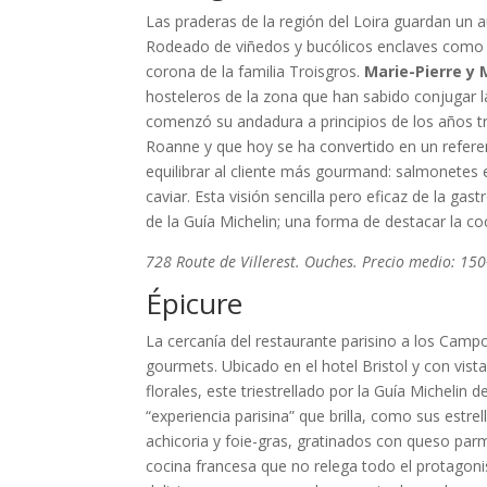
Las praderas de la región del Loira guardan un
Rodeado de viñedos y bucólicos enclaves como es
corona de la familia Troisgros.
Marie-Pierre y 
hosteleros de la zona que han sabido conjugar l
comenzó su andadura a principios de los años tre
Roanne y que hoy se ha convertido en un refere
equilibrar al cliente más gourmand: salmonetes 
caviar. Esta visión sencilla pero eficaz de la ga
de la Guía Michelin; una forma de destacar la coc
728 Route de Villerest. Ouches. Precio medio: 15
Épicure
La cercanía del restaurante parisino a los Camp
gourmets. Ubicado en el hotel Bristol y con vista
florales, este triestrellado por la Guía Michelin d
“experiencia parisina” que brilla, como sus estr
achicoria y foie-gras, gratinados con queso parm
cocina francesa que no relega todo el protagon