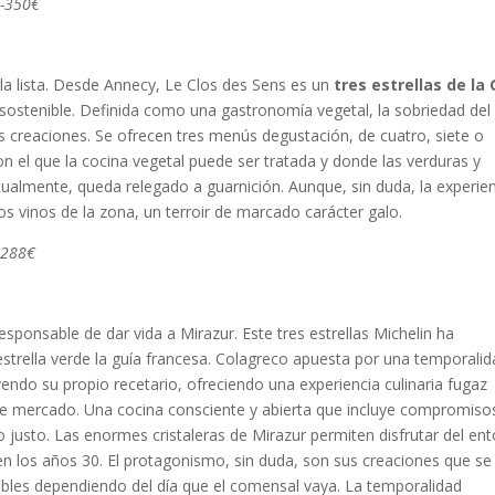
€
-350€
la lista. Desde Annecy, Le Clos des Sens es un
tres estrellas de la 
e sostenible. Definida como una gastronomía vegetal, la sobriedad del
us creaciones. Se ofrecen tres menús degustación, de cuatro, siete o
n el que la cocina vegetal puede ser tratada y donde las verduras y
ualmente, queda relegado a guarnición. Aunque, sin duda, la experie
os vinos de la zona, un terroir de marcado carácter galo.
-288€
esponsable de dar vida a Mirazur. Este tres estrellas Michelin ha
estrella verde la guía francesa. Colagreco apuesta por una temporali
ndo su propio recetario, ofreciendo una experiencia culinaria fugaz
 de mercado. Una cocina consciente y abierta que incluye compromiso
o justo. Las enormes cristaleras de Mirazur permiten disfrutar del en
 en los años 30. El protagonismo, sin duda, son sus creaciones que se
ibles dependiendo del día que el comensal vaya. La temporalidad