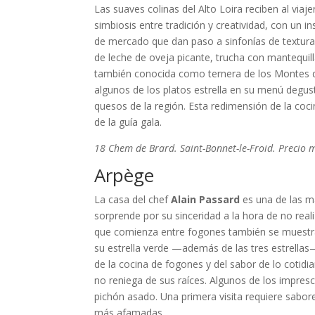
Las suaves colinas del Alto Loira reciben al viaje
simbiosis entre tradición y creatividad, con un 
de mercado que dan paso a sinfonías de textura
de leche de oveja picante, trucha con mantequil
también conocida como ternera de los Montes de
algunos de los platos estrella en su menú degusta
quesos de la región. Esta redimensión de la cocin
de la guía gala.
18 Chem de Brard. Saint-Bonnet-le-Froid. Precio
Arpège
La casa del chef
Alain Passard
es una de las má
sorprende por su sinceridad a la hora de no real
que comienza entre fogones también se muestra 
su estrella verde —además de las tres estrellas
de la cocina de fogones y del sabor de lo cotid
no reniega de sus raíces. Algunos de los impresci
pichón asado. Una primera visita requiere sabo
más afamadas.