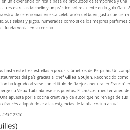
l en un experiencia onírica a base de productos de temporada y una
tres estrellas Michelin y un práctico sobresaliente en la guía Gault 
maestro de ceremonias en esta celebración del buen gusto que cierra
ic. Sus salsas y jugos, numeradas como si de los mejores perfumes 
pel fundamental en su cocina.
€
s hasta este tres estrellas a pocos kilómetros de Perpiñán. Un comp
taurantes del país gracias al chef
Gilles Goujon
. Reconocido como
llon ha logrado alzarse con el título de “Mejor apertura en Francia” e
erge du Vieux Tuits abriese sus puertas. El carácter mediterráneo de
Una apuesta por la cocina creativa y de autor que no reniega de sus
rio francés adaptándose a las exigencias de la alta cocina actual.
o: 245€-275€
illes)