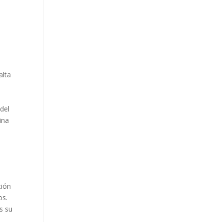
alta
 del
ina
ción
os.
s su