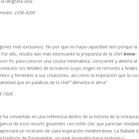
la langosta azul.
o medio: 230€-420€
fogones más exclusivos. No por que no haya capacidad sino porque la 
Por ello, resulta aún más interesante la propuesta de la chef
Anne-
on Pic para conocer una cocina minimalista, consciente y abierta al
creación: los detalles de la maison (cuyo origen se remonta a finales
ántico y femenino a sus creaciones, así como la inspiración que la coc
atividad que en palabras de la chef “alimenta el alma”.
0€-760€
ha convertido en una referencia dentro de la historia de la restaura
legancia de esos resorts gourmets con estilo chic que parecían olvidad
apreciará un recetario de clara inspiración mediterránea. La Ballade e
tradición de Baumaniére, un viaje inspirador hacia texturas y