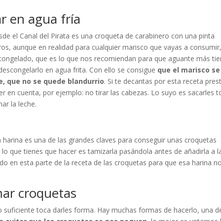
r en agua fría
de el Canal del Pirata es una croqueta de carabinero con una pinta
ros, aunque en realidad para cualquier marisco que vayas a consumir
tá congelado, que es lo que nos recomiendan para que aguante más t
escongelarlo en agua frita. Con ello se consigue
que el marisco se
, que no se quede blandurrio
. Si te decantas por esta receta pres
er en cuenta, por ejemplo: no tirar las cabezas. Lo suyo es sacarles 
ar la leche.
la harina es una de las grandes claves para conseguir unas croquetas
 lo que tienes que hacer es tamizarla pasándola antes de añadirla a l
ido en esta parte de la receta de las croquetas para que esa harina n
mar croquetas
 suficiente toca darles forma. Hay muchas formas de hacerlo, una d