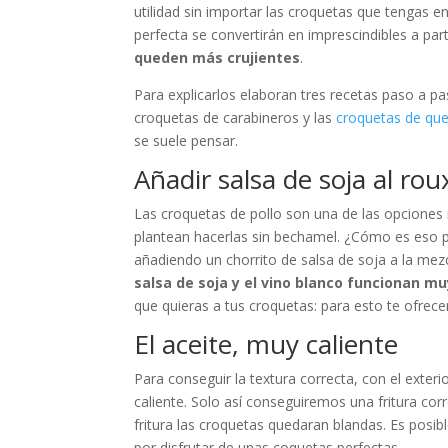
utilidad sin importar las croquetas que tengas 
perfecta se convertirán en imprescindibles a pa
queden más crujientes
.
Para explicarlos elaboran tres recetas paso a p
croquetas de carabineros y las
croquetas de que
se suele pensar.
Añadir salsa de soja al rou
Las croquetas de pollo son una de las opcione
plantean hacerlas sin bechamel. ¿Cómo es eso po
añadiendo un chorrito de salsa de soja a la mezcl
salsa de soja y el vino blanco funcionan mu
que quieras a tus croquetas: para esto te ofre
El aceite, muy caliente
Para conseguir la textura correcta, con el exteri
caliente. Solo así conseguiremos una fritura corr
fritura las croquetas quedaran blandas. Es posib
por disfrutar de unas coquetas perfectas.