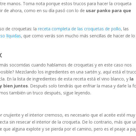
entre manos. Toma nota porque estos trucos para hacer la croqueta
rtir de ahora, como en su día pasó con lo de
usar panko para que
aso de croquetas: la
receta completa de las croquetas de pollo
, las
so líquidas
, que como verás son mucho más sencillas de hacer de lo
x
s más socorridas cuando hablamos de croquetas y en este caso nos
sible? Mezclando los ingredientes en una sartén y, aquí está el truc
a. En la lista de ingredientes de esta receta está el vino blanco, y
la
y bien juntos
. Después solo tendrás que enfriar la masa y darle la 
cemos también un truco después, sigue leyendo.
or crujiente y el interior cremoso, es necesario que el aceite esté muy
ecta sin resecar el interior de la croqueta. De lo contrario, más que u
le que alguna explote y se pierda por el camino, pero es el peaje a pa