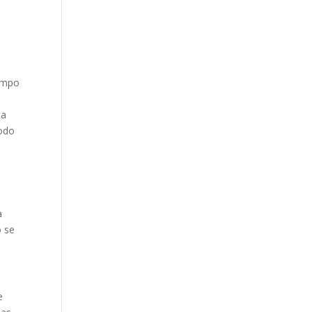
,
iempo
ta
todo
a
o se
e