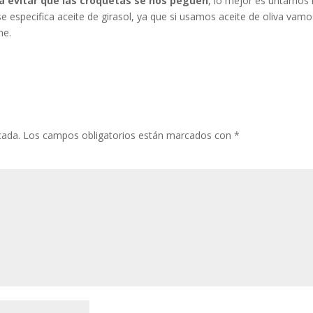
a evitar que las croquetas se nos peguen
, lo mejor es untarnos 
e especifica aceite de girasol, ya que si usamos aceite de oliva vamo
ne.
cada.
Los campos obligatorios están marcados con
*