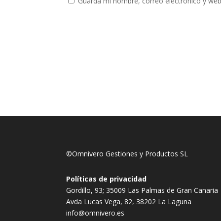
Guarda mi nombre, correo electrónico y web
©Omnivero Gestiones y Productos SL
Políticas de privacidad
Gordillo, 93; 35009 Las Palmas de Gran Canaria
Avda Lucas Vega, 82, 38202 La Laguna
info@omnivero.es