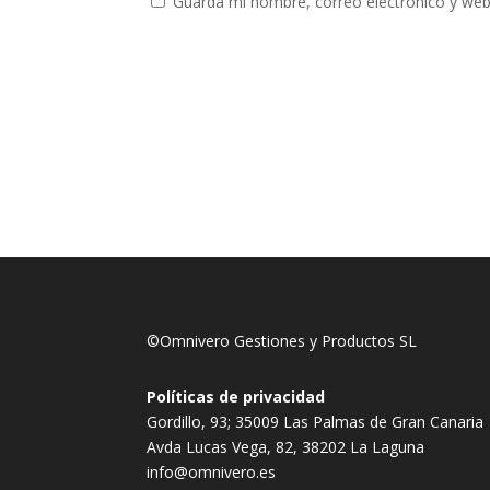
Guarda mi nombre, correo electrónico y web
©Omnivero Gestiones y Productos SL
Políticas de privacidad
Gordillo, 93; 35009 Las Palmas de Gran Canaria
Avda Lucas Vega, 82, 38202 La Laguna
info@omnivero.es